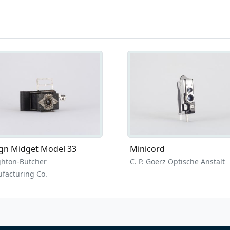
gn Midget Model 33
Minicord
hton-Butcher
C. P. Goerz Optische Anstalt
facturing Co.