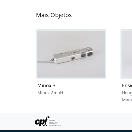
Mais Objetos
Minox B
Ensi
Minox GmbH
Houg
Manu