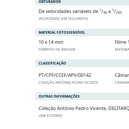
OBTURADOR
1
1
De velocidades variáveis de
/
a
/
30
250
VELOCIDADE (EM SEGUNDOS)
MATERIAL FOTOSSENSÍVEL
10 x 14 mm
Filme 
FORMATO DE IMAGEM
MATERIA
CLASSIFICAÇÃO
PT/CPF/CCEF/APV/00142
Câmar
COLEÇÃO ANTÓNIO PEDRO VICENTE
CÂMARA
OUTRAS INFORMAÇÕES
Coleção António Pedro Vicente, DIGITAR
LINK EXTERNO