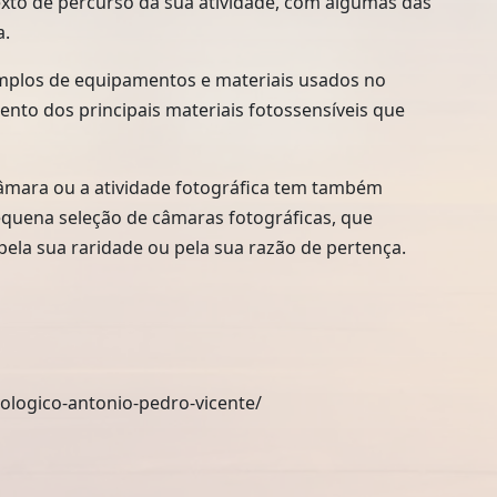
xto de percurso da sua atividade, com algumas das
a.
mplos de equipamentos e materiais usados no
ento dos principais materiais fotossensíveis que
mara ou a atividade fotográfica tem também
uena seleção de câmaras fotográficas, que
la sua raridade ou pela sua razão de pertença.
ologico-antonio-pedro-vicente/