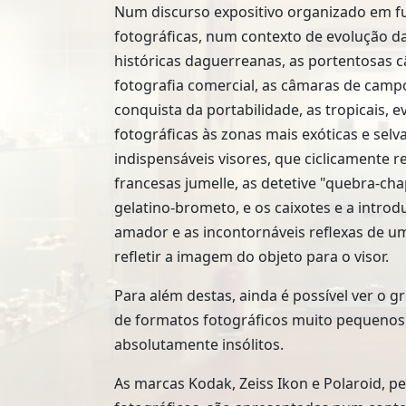
Num discurso expositivo organizado em f
fotográficas, num contexto de evolução da
históricas daguerreanas, as portentosas 
fotografia comercial, as câmaras de campo
conquista da portabilidade, as tropicais, 
fotográficas às zonas mais exóticas e sel
indispensáveis visores, que ciclicamente r
francesas jumelle, as detetive "quebra-ch
gelatino-brometo, e os caixotes e a intro
amador e as incontornáveis reflexas de u
refletir a imagem do objeto para o visor.
Para além destas, ainda é possível ver o
de formatos fotográficos muito pequenos
absolutamente insólitos.
As marcas Kodak, Zeiss Ikon e Polaroid, 