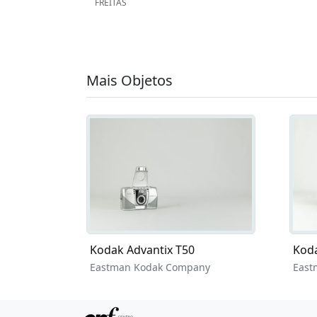
FREITAS
Mais Objetos
Kodak Advantix T50
Koda
Eastman Kodak Company
East