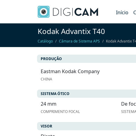
Início
C
Kodak Advantix T40
Catálogo
Câmara de Sistema APS
Kodak Advantix T
PRODUÇÃO
Eastman Kodak Company
CHINA
SISTEMA ÓTICO
24 mm
De foc
COMPRIMENTO FOCAL
SISTEM
VISOR