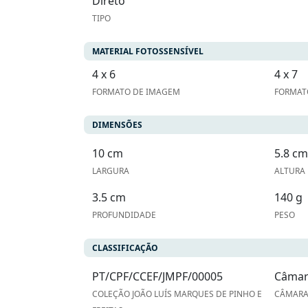
Direto
TIPO
MATERIAL FOTOSSENSÍVEL
4 x 6
4 x 7
FORMATO DE IMAGEM
FORMAT
DIMENSÕES
10 cm
5.8 cm
LARGURA
ALTURA
3.5 cm
140 g
PROFUNDIDADE
PESO
CLASSIFICAÇÃO
PT/CPF/CCEF/JMPF/00005
Câmar
COLEÇÃO JOÃO LUÍS MARQUES DE PINHO E
CÂMARA